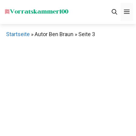
Zum
M
Inhalt
springen
Startseite
»
Autor Ben Braun
»
Seite 3