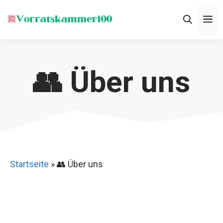
Zum
M
Inhalt
springen
👥 Über uns
Startseite
»
👥 Über uns