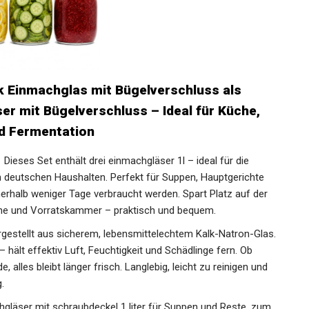
k Einmachglas mit Bügelverschluss als
ser mit Bügelverschluss – Ideal für Küche,
d Fermentation
ses Set enthält drei einmachgläser 1l – ideal für die
in deutschen Haushalten. Perfekt für Suppen, Hauptgerichte
nnerhalb weniger Tage verbraucht werden. Spart Platz auf der
üche und Vorratskammer – praktisch und bequem.
gestellt aus sicherem, lebensmittelechtem Kalk-Natron-Glas.
 – hält effektiv Luft, Feuchtigkeit und Schädlinge fern. Ob
, alles bleibt länger frisch. Langlebig, leicht zu reinigen und
.
gläser mit schraubdeckel 1 liter für Suppen und Reste, zum