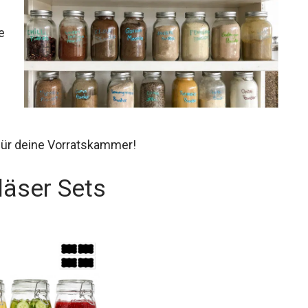
e
für deine Vorratskammer!
läser Sets