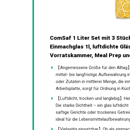
ComSaf 1 Liter Set mit 3 Stüc
Einmachglas 1l, luftdichte Glä
Vorratskammer, Meal Prep un
【Angemessene Größe für den Alltag】Die
mittel- bis langfristige Aufbewahrung 
oder Zutaten in mittlerer Menge, die i
Arbeitsplatte, sorgt für Ordnung in K
【Luftdicht, trocken und langlebig】Her
Die starke Dichtheit – ein glas luftdicht
saftige Gerichte oder trockenes Getreide
ideal für die Lebensmittelaufbewahrung
【Vielseitig einsetzbar】Ob als einmach