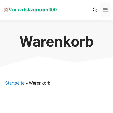
Zum
M
Inhalt
springen
Warenkorb
Startseite
»
Warenkorb